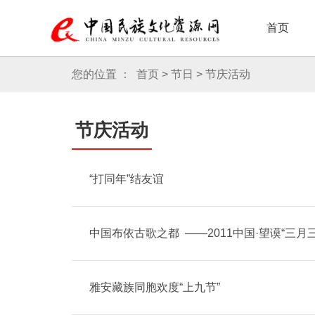
首页
民族艺术
欢乐
您的位置 ：
首页
>
节日
>
节庆活动
节庆活动
“打同年”结友谊
中国布依古歌之都 ——2011中国·望谟“三月三”
雅安藏族同胞欢度“上九节”