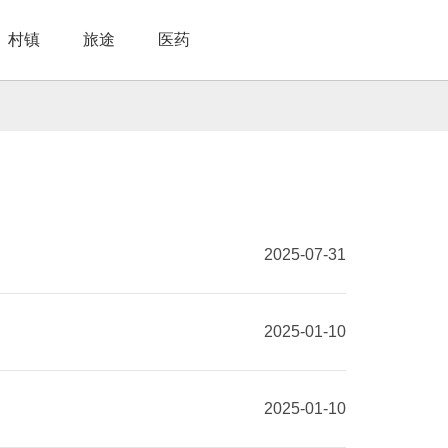
村镇
旅途
医药
名胜
基地
田园体验
餐饮企业
民族风情
工艺产品
医药知识
休闲驿站
观光游记
民族药材
旅游产品
2025-07-31
2025-01-10
2025-01-10