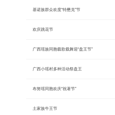
基诺族群众欢度“特懋克”节
欢庆跳花节
广西瑶族同胞载歌载舞迎“盘王节”
广西小瑶村多种活动祭盘王
布努瑶同胞欢庆“祝著节”
土家族牛王节