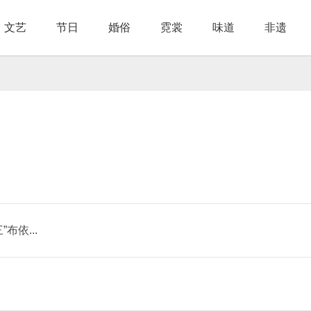
文艺
节日
婚俗
霓裳
味道
非遗
节日
民间文学
婚恋习俗
节庆活动
影视作品
传统服装
论酒品茶
婚庆用品
节日体验
传统工艺
民族时尚
民族菜品
婚庆活动
文物古迹
手艺传人
美丽装饰
大美村寨
风味食谱
风光
传承
布依...