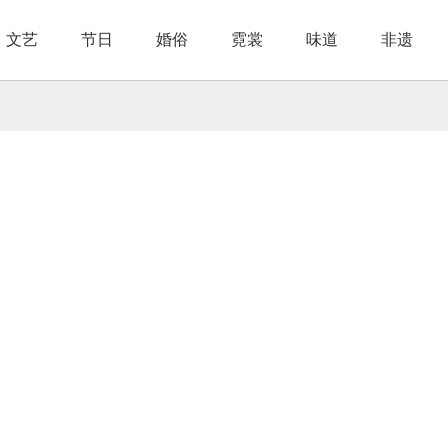
文艺
节日
婚俗
霓裳
味道
非遗
节日
民间文学
婚恋习俗
节庆活动
影视作品
传统服装
论酒品茶
婚庆用品
节日体验
传统工艺
民族时尚
民族菜品
婚庆活动
文物古迹
手艺传人
美丽装饰
大美村寨
风味食谱
风光
传承