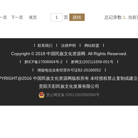
页
总记录数:
1
, 当前
一页
下一页
尾页
I
I
I
I
联系我们
法律声明
网站联盟
Copyright © 2018 中国民族文化资源网. All Rights Reserved.
I
I
I
黔ICP备17006004号-2
黔网文(2021)1658-001号
I
I
增值电信业务经营许可证B2-20180052
PYRIGHT@2016 中国民族文化资源网版权所有 未经授权禁止复制或建
贵阳天彩民族文化发展有限公司
贵公网安备 52011502000584号