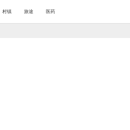
村镇
旅途
医药
名胜
基地
田园体验
餐饮企业
民族风情
工艺产品
医药知识
休闲驿站
观光游记
民族药材
旅游产品