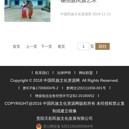
锡伯族民族艺术
中国民族文化资源库 2024-11-21
页
首页
上一页
下一页
尾页
I
I
I
I
联系我们
法律声明
网站联盟
Copyright © 2018 中国民族文化资源网. All Rights Reserved.
I
I
I
黔ICP备17006004号-2
黔网文(2021)1658-001号
I
I
增值电信业务经营许可证B2-20180052
COPYRIGHT@2016 中国民族文化资源网版权所有 未经授权禁止复
制或建立镜像
贵阳天彩民族文化发展有限公司
贵公网安备 52011502000584号