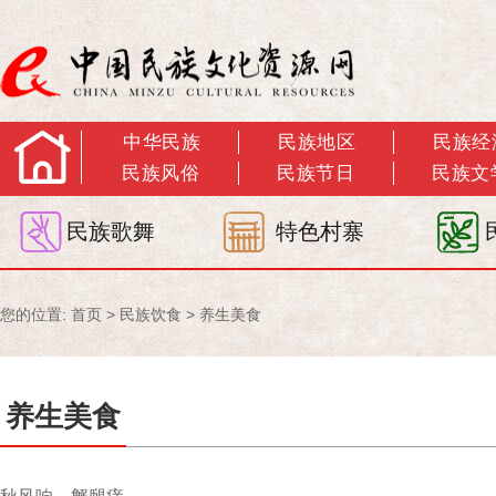
中华民族
民族地区
民族经
民族风俗
民族节日
民族文
民族歌舞
特色村寨
您的位置:
首页
>
民族饮食
>
养生美食
养生美食