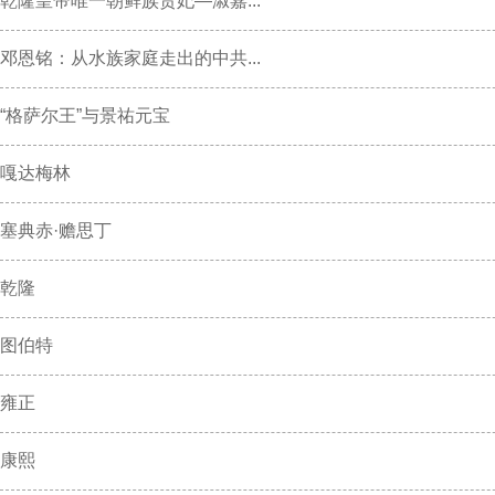
乾隆皇帝唯一朝鲜族贵妃—淑嘉...
邓恩铭：从水族家庭走出的中共...
“格萨尔王”与景祐元宝
嘎达梅林
塞典赤·赡思丁
乾隆
图伯特
雍正
康熙