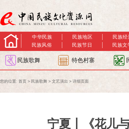
中华民族
民族地区
民族经
民族风俗
民族节日
民族文
民族歌舞
特色村寨
您的位置:
首页
>
民族歌舞
>
文艺演出
> 详细页面
宁夏丨《花儿与