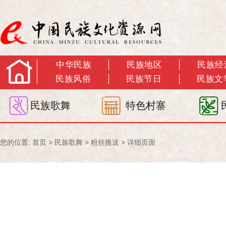
中华民族
民族地区
民族经
民族风俗
民族节日
民族文
民族歌舞
特色村寨
您的位置:
首页
>
民族歌舞
>
粉丝推送
> 详细页面