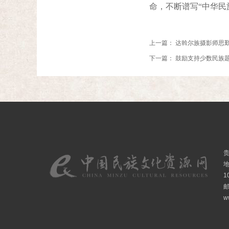
命，不断谱写“中华民
上一篇：
达斡尔族摄影师思
下一篇：
鼓励支持少数民族
1
邮
w