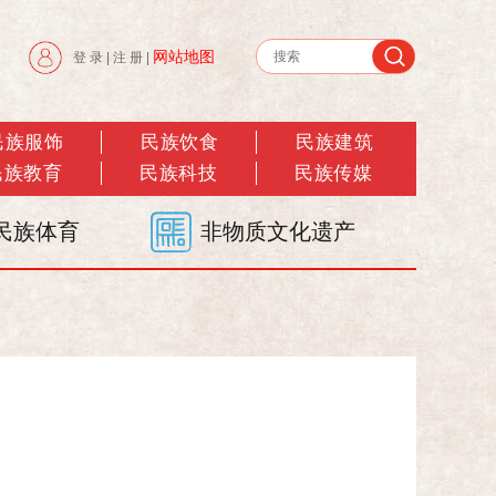
网站地图
登 录
|
注 册
|
民族服饰
民族饮食
民族建筑
民族教育
民族科技
民族传媒
民族体育
非物质文化遗产