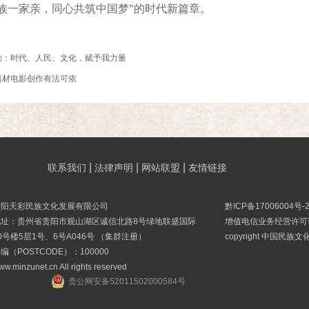
族一家亲，同心共筑中国梦”的时代新篇章。
勤：时代、人民、文化，赋予我力量
题材电影创作有法可依
|
|
|
联系我们
法律声明
网站联盟
友情链接
贵阳天彩民族文化发展有限公司
黔ICP备17006004号-
地址：贵州省贵阳市观山湖区诚信北路8号绿地联盛国际
增值电信业务经营许可证B
0号楼5层1号、6号A046号 （集群注册）
copyright 中国民族
编（POSTCODE）：100000
ww.minzunet.cn All rights reserved
贵公网安备52011502000584号