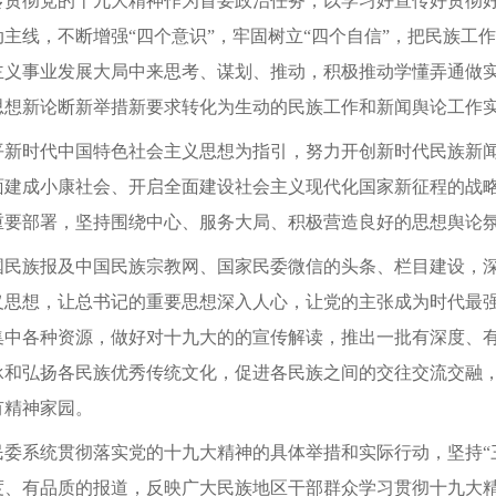
彻党的十九大精神作为首要政治任务，以学习好宣传好贯彻好
主线，不断增强“四个意识”，牢固树立“四个自信”，把民族工
主义事业发展大局中来思考、谋划、推动，积极推动学懂弄通做
思想新论断新举措新要求转化为生动的民族工作和新闻舆论工作
时代中国特色社会主义思想为指引，努力开创新时代民族新闻
面建成小康社会、开启全面建设社会主义现代化国家新征程的战
重要部署，坚持围绕中心、服务大局、积极营造良好的思想舆论
族报及中国民族宗教网、国家民委微信的头条、栏目建设，深
义思想，让总书记的重要思想深入人心，让党的主张成为时代最
集中各种资源，做好对十九大的的宣传解读，推出一批有深度、
承和弘扬各民族优秀传统文化，促进各民族之间的交往交流交融
有精神家园。
系统贯彻落实党的十九大精神的具体举措和实际行动，坚持“三
度、有品质的报道，反映广大民族地区干部群众学习贯彻十九大