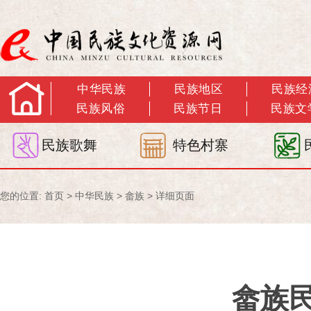
中华民族
民族地区
民族经
民族风俗
民族节日
民族文
民族歌舞
特色村寨
您的位置:
首页
>
中华民族
>
畲族
> 详细页面
畲族