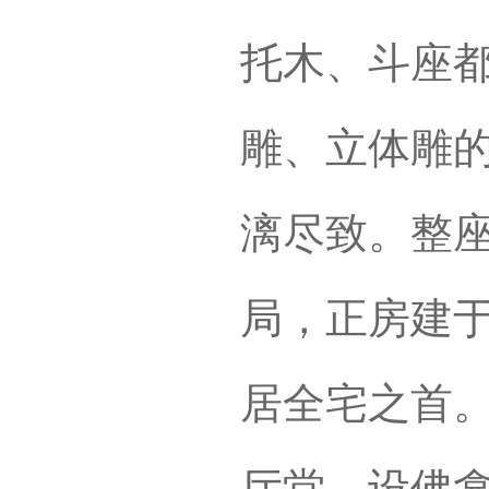
托木、斗座
雕、立体雕
漓尽致。整
局，正房建
居全宅之首
厅堂，设佛