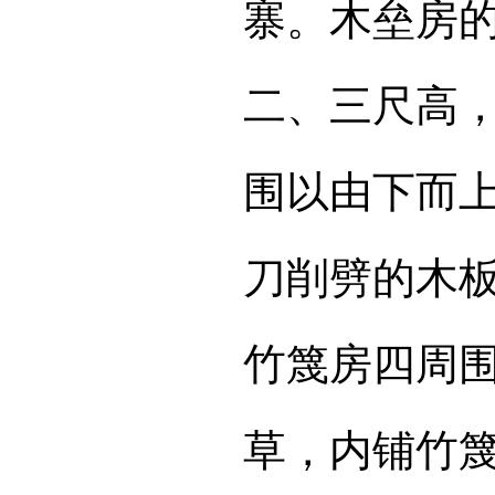
寨。木垒房
二、三尺高
围以由下而
刀削劈的木
竹篾房四周
草，内铺竹