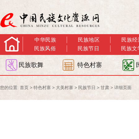
中华民族
民族地区
民族经
民族风俗
民族节日
民族文
民族歌舞
特色村寨
您的位置:
首页
>
特色村寨
>
大美村寨
>
民族节日
>
甘肃
> 详细页面