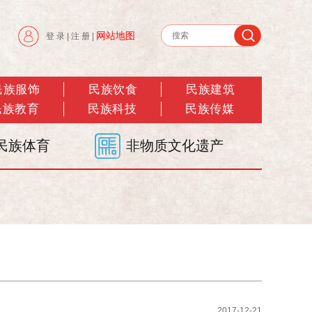
网站地图
登 录
|
注 册
|
民族服饰
民族饮食
民族建筑
民族教育
民族科技
民族传媒
民族体育
非物质文化遗产
2017-12-21