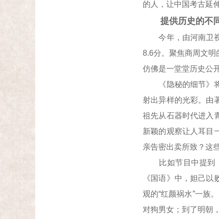
的人，让中国考古延
提供历史的不同
今年，由河南卫视和
8.6分。聚焦商周文
仿佛是一堂堂历史公
《隐秘的细节》将很
射出异样的光彩。由
祖先从石器时代进入
新颖的观察让人耳目
亲告密出卖所致？这些
比如节目中提到，史
《国语》中，妲己以
观的“红颜祸水”一族
对狗男女；到了明朝，