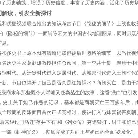
伸了历史轴线，增强了历史信度，丰富了历史内涵，活化了历史
解读，引发全新探讨
优酷视频联合推出的知识考古节目《隐秘的细节》上线也收
明的《隐秘的细节》一面铺陈宏大的中国古代地理图景，同时展
开课。
多史书上原本就有清晰记载但被后世忽略的细节，以当代视
著名历史学家葛剑雄教授担任总顾问，第一季共十集，聚焦于中
青铜时代、从迁徙时代进入定居时代、从城邦时代进入王朝时代
一新。节目也揭开了妲己是否真是红颜祸水？商朝灭亡，是由于
殷商末年那些既令人唏嘘又疑窦丛生的故事，这番“洗白”也引
上关于妲己作恶的记录，基本都是商朝灭亡三百多年后，
败亡殷商的反派面目首次正式亮相时，便被打入与妹喜祸害夏朝
。后来经过司马迁“落井下石”和《列女传》穷追猛打，纣王和妲
一部《封神演义》，彻底完成了对纣王与妲己的全面“妖魔化”。