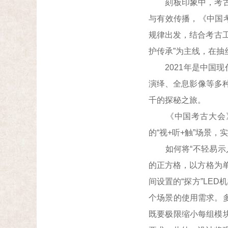
刻板印象中，考古学
与有效传播，《中国
规律出发，结合考古
护传承”为主线，在
2021年是中国现
演绎、全息影像等多种
千的探秘之旅。
《中国考古大会》充
的“视+听+触”场景
如何将“不轻易示人
的正方格，以方格为单
间设置的“探方”LE
个场景的使用需求。
既要极限缩小每组模