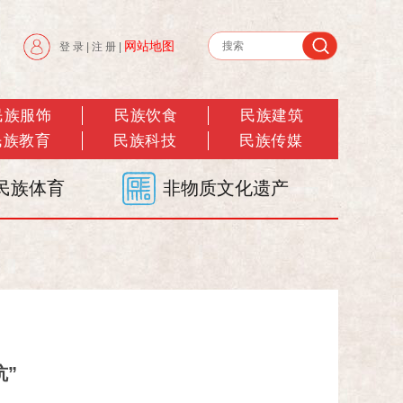
网站地图
登 录
|
注 册
|
民族服饰
民族饮食
民族建筑
民族教育
民族科技
民族传媒
民族体育
非物质文化遗产
坑”