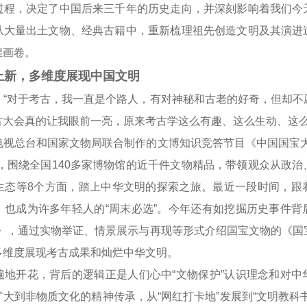
，决定了中国后来三千年的历史走向，并深刻影响着我们今
从大量出土文物、经典古籍中，重新梳理祖先创造文明及其演进
煌画卷。
新，多维度展现中国文明
对于考古，我一直是个路人，有对神秘和古老的好奇，但却不
古大会真的让我眼前一亮，原来考古学这么有趣、这么生动、这么
总台和国家文物局联合制作的文博知识竞答节目《中国国宝大
，围绕全国140多家博物馆的近千件文物精品，带领观众从政
生态等8个方面，踏上中华文明的探索之旅。最近一段时间，跟
，也成为许多年轻人的“周末必选”。今年还有如挖掘历史事件背
现》，通过实物举证、情景展示与再现等形式介绍国宝文物的《国
多维度展现考古成果和灿烂中华文明。
开花，背后的逻辑正是人们心中“文物保护”认识理念和对中
大到非物质文化的精神传承，从“网红打卡地”发展到“文明教科