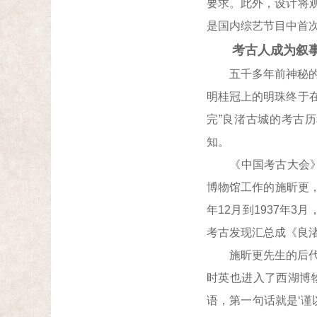
要求。此外，设计将观
是国内综艺节目中首
考古人成为叙事
五千多年前神秘的良渚
明桂冠上的明珠终于
完”良渚古城的考古历
知。
《中国考古大会》不
博物馆工作的施昕更，
年12月到1937年
考古发现汇总成《良渚
施昕更先生的后代，
时英也进入了西湖博
语，第一句话就是‘谨