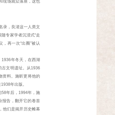
者和现场观众落座，这也
产名录，良渚这一人类文
随专家学者沉浸式“走
义，再一次“出圈”被认
936年冬天，在西湖
古文明遗址。从1936
实物资料。施昕更将他的
938年出版。
年后，1994年，施
份报告，翻开它的卷首
变，他们是揭开历史帷幕