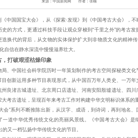
来源：中国新闻网
作者：张楠
中国国宝大会》，从《探索·发现》到《中国考古大会》，不
历史的方式，更通过科技手段让观众穿梭到“千里之外”的考古发
更迭换代的背后，从文物的实体保护扩大到非物质文化的精神传承
文化自信在静水深流中慢慢滋养壮大。
，打破艰涩枯燥印象
、中国社会科学院历时一年策划制作的考古空间探秘类文化
节目创新运用多种节目表现形式，从中国百万年人类史、一万年
杭州良渚古城遗址、北京周口店遗址、河南安阳殷墟遗址、四川
12大考古遗址，呈现百年来考古工作对构建中华文明标识体系的
会”系列不断推陈出新，从汉字、成语，到诗词，再到地名、
了一道中华优秀传统文化的亮丽风景线。《中国考古大会》是
推出的又一档弘扬中华传统文化的节目。