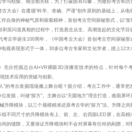
与枯燥、艰涩相关联，为了打破固有印象，为做好考古和历
考古大会》在遵循“科学、准确、严谨”创作原则的基础上，从电
工作自身的神秘气质和探索精神，首创考古空间探秘形式，以“发
抽丝剥茧问道真相的过程中，打造悬念丛生、高潮迭起的文化节目
代考古学诞生100周年，《中国考古大会》首创考古空间探秘形
电视表现形式于一体，30多位考古专家和文化学者，踏上12
分挖掘总台AI+VR裸眼3D演播室技术的特点，针对每个
，实现技术应用的突破与创新。
”的考古发掘现场搬上舞台呢？据介绍，考古工作中，通常把
位发掘，叫做“探方”。主舞台以“天圆地方”理念打造，曲面屏
D机械升降模块，以三个规模精准还原考古学的“探方”法。升降之
多组不同尺寸的升降模块有上、前、左、右四面LED屏，在高精
块间的缝隙，又要保证升降模块时不会对屏幕有任何的剐蹭，对