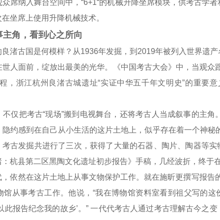
众席纳入舞台空间中，“6+1“的机械升降坐席模块，供考古学
次在坐席上使用升降机械技术。
主角，看到心之所向
古国是何模样？从1936年发掘，到2019年被列入世界遗
在世人面前，绽放出最美的光华。《中国考古大会》中，当观众跟
程，浙江杭州良渚古城遗址“实证中华五千年文明史”的重要意
仅把考古“现场”搬到电视舞台，还将考古人当成叙事的主角。1
隐约感到在自己从小生活的这片土地上，似乎存在着一个神秘的
3月，考古发掘共进行了三次，获得了大量的石器、陶片、陶器等
：杭县第二区黑陶文化遗址初步报告》手稿，几经波折，终于在1
依然在这片土地上从事文物保护工作。就在施昕更撰写报告的58
物馆从事考古工作。他说，“我在博物馆资料室看到祖父写的这
以此报告纪念我的故乡’。” 一代代考古人通过考古理解古今之