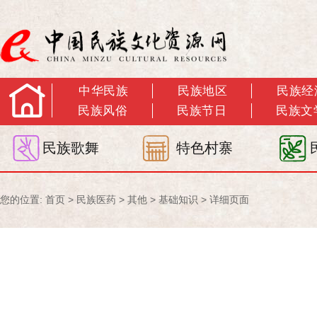
中华民族
民族地区
民族经
民族风俗
民族节日
民族文
民族歌舞
特色村寨
您的位置:
首页
>
民族医药
>
其他
>
基础知识
> 详细页面