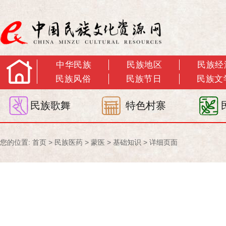
中华民族
民族地区
民族经
民族风俗
民族节日
民族文
民族歌舞
特色村寨
您的位置:
首页
>
民族医药
>
蒙医
>
基础知识
> 详细页面