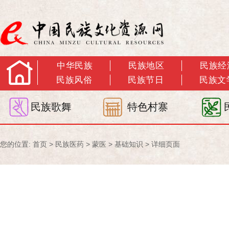
中华民族
民族地区
民族经
民族风俗
民族节日
民族文
民族歌舞
特色村寨
您的位置:
首页
>
民族医药
>
蒙医
>
基础知识
> 详细页面