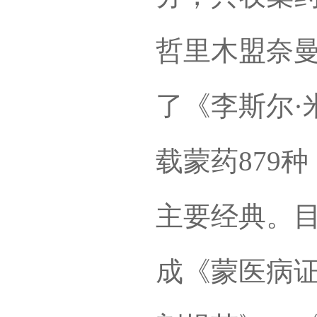
哲里木盟奈
了《李斯尔·
载蒙药879
主要经典。
成《蒙医病