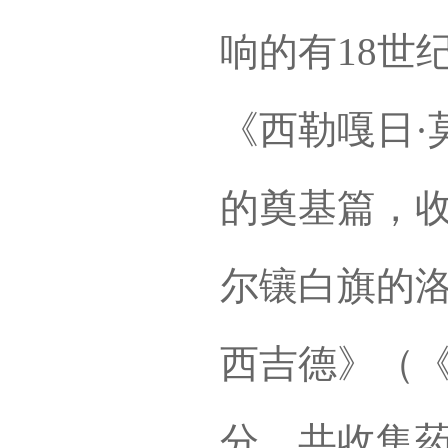
响的有18世
《西勒嘎日·
的奠基篇，收
尔镶白旗的洛
西吉德》（
分，共收集药